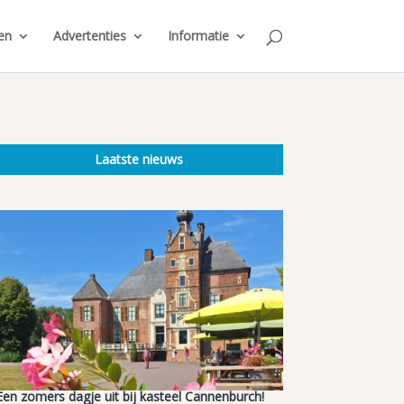
en
Advertenties
Informatie
Laatste nieuws
Een zomers dagje uit bij kasteel Cannenburch!