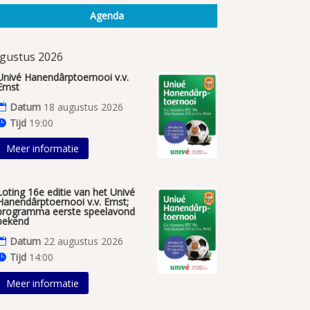
Agenda
gustus 2026
Univé Hanendârptoernooi v.v.
Emst
Datum
18 augustus 2026
Tijd
19:00
Meer informatie
Loting 16e editie van het Univé
Hanendârptoernooi v.v. Emst;
programma eerste speelavond
bekend
Datum
22 augustus 2026
Tijd
14:00
Meer informatie