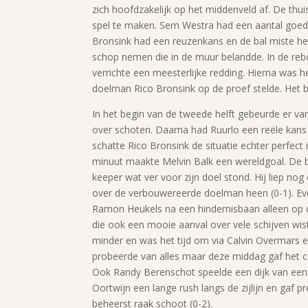
zich hoofdzakelijk op het middenveld af. De thu
spel te maken. Sem Westra had een aantal goede
Bronsink had een reuzenkans en de bal miste het
schop nemen die in de muur belandde. In de reb
verrichte een meesterlijke redding. Hierna was h
doelman Rico Bronsink op de proef stelde. Het b
In het begin van de tweede helft gebeurde er v
over schoten. Daarna had Ruurlo een reële kans
schatte Rico Bronsink de situatie echter perfect i
minuut maakte Melvin Balk een wereldgoal. De ba
keeper wat ver voor zijn doel stond. Hij liep no
over de verbouwereerde doelman heen (0-1). Ev
Ramon Heukels na een hindernisbaan alleen op d
die ook een mooie aanval over vele schijven wi
minder en was het tijd om via Calvin Overmars 
probeerde van alles maar deze middag gaf het 
Ook Randy Berenschot speelde een dijk van een 
Oortwijn een lange rush langs de zijlijn en gaf p
beheerst raak schoot (0-2).