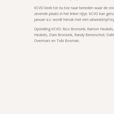
KCVO keek tot nu toe naar beneden waar de onder
zevende plaats in het linker rijtje. KCVO kan ger
januari a.s. wordt hervat met een uitwedstrijd t
Opstelling KCVO: Rico Bronsink; Ramon Heukels
Heukels, Dani Bronsink, Randy Berenschot; Dahle
Overmars en Tobi Bosman.