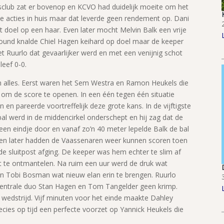
isclub zat er bovenop en KCVO had duidelijk moeite om het
 acties in huis maar dat leverde geen rendement op. Dani
 doel op een haar. Even later mocht Melvin Balk een vrije
ound knalde Chiel Hagen keihard op doel maar de keeper
et Ruurlo dat gevaarlijker werd en met een venijnig schot
leef 0-0.
an alles. Eerst waren het Sem Westra en Ramon Heukels die
 om de score te openen. In een één tegen één situatie
n en pareerde voortreffelijk deze grote kans. In de vijftigste
l werd in de middencirkel onderschept en hij zag dat de
g een eindje door en vanaf zo’n 40 meter lepelde Balk de bal
en later hadden de Vaassenaren weer kunnen scoren toen
e sluitpost afging. De keeper was hem echter te slim af
st te ontmantelen. Na ruim een uur werd de druk wat
en Tobi Bosman wat nieuw elan erin te brengen. Ruurlo
centrale duo Stan Hagen en Tom Tangelder geen krimp.
wedstrijd. Vijf minuten voor het einde maakte Dahley
recies op tijd een perfecte voorzet op Yannick Heukels die