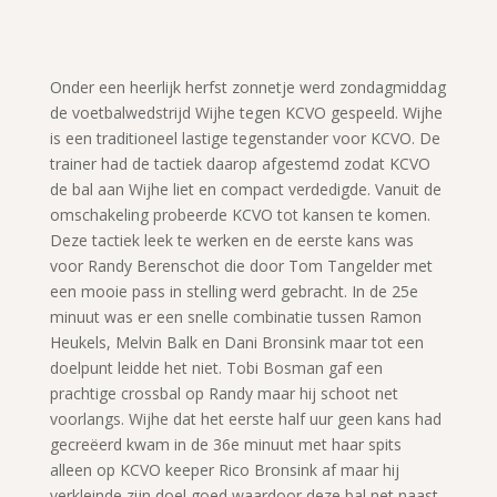
Onder een heerlijk herfst zonnetje werd zondagmiddag
de voetbalwedstrijd Wijhe tegen KCVO gespeeld. Wijhe
is een traditioneel lastige tegenstander voor KCVO. De
trainer had de tactiek daarop afgestemd zodat KCVO
de bal aan Wijhe liet en compact verdedigde. Vanuit de
omschakeling probeerde KCVO tot kansen te komen.
Deze tactiek leek te werken en de eerste kans was
voor Randy Berenschot die door Tom Tangelder met
een mooie pass in stelling werd gebracht. In de 25e
minuut was er een snelle combinatie tussen Ramon
Heukels, Melvin Balk en Dani Bronsink maar tot een
doelpunt leidde het niet. Tobi Bosman gaf een
prachtige crossbal op Randy maar hij schoot net
voorlangs. Wijhe dat het eerste half uur geen kans had
gecreëerd kwam in de 36e minuut met haar spits
alleen op KCVO keeper Rico Bronsink af maar hij
verkleinde zijn doel goed waardoor deze bal net naast