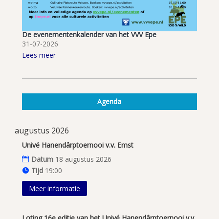
De evenementenkalender van het VVV Epe
31-07-2026
Lees meer
Agenda
augustus 2026
Univé Hanendârptoernooi v.v. Emst
Datum
18 augustus 2026
Tijd
19:00
Meer informatie
Loting 16e editie van het Univé Hanendârptoernooi v.v.