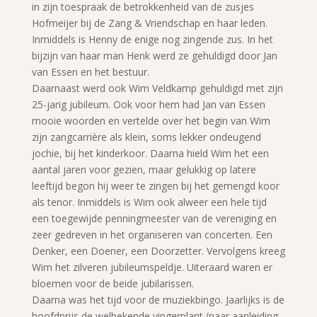
in zijn toespraak de betrokkenheid van de zusjes
Hofmeijer bij de Zang & Vriendschap en haar leden.
Inmiddels is Henny de enige nog zingende zus. In het
bijzijn van haar man Henk werd ze gehuldigd door Jan
van Essen en het bestuur.
Daarnaast werd ook Wim Veldkamp gehuldigd met zijn
25-jarig jubileum. Ook voor hem had Jan van Essen
mooie woorden en vertelde over het begin van Wim
zijn zangcarrière als klein, soms lekker ondeugend
jochie, bij het kinderkoor. Daarna hield Wim het een
aantal jaren voor gezien, maar gelukkig op latere
leeftijd begon hij weer te zingen bij het gemengd koor
als tenor. Inmiddels is Wim ook alweer een hele tijd
een toegewijde penningmeester van de vereniging en
zeer gedreven in het organiseren van concerten. Een
Denker, een Doener, een Doorzetter. Vervolgens kreeg
Wim het zilveren jubileumspeldje. Uiteraard waren er
bloemen voor de beide jubilarissen.
Daarna was het tijd voor de muziekbingo. Jaarlijks is de
hoofdprijs de welbekende vingerplant (naar aanleiding