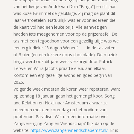
van het liedje van André van Duin “Bingo”) en dit jaar
was Suze Brummel de gelukkige. Zij mag de plant dit
jaar vertroetelen. Natuurlijk was er voor iedereen die
de kaart vol had een leuke prijs. Alle aanwezigen
hadden iets meegenomen voor op de prijzentafel. De
tas met een tegoedbon voor een gezellig uitje was wel
een erg ludieke. “3 dagen Wenen” …… in de tas zaten
nl. 3 uien (en een lekkere doos chocolade). De muziek
bingo werd ook dit jaar weer verzorgd door Patrick
Terwel en Willia Jacobs praatte e.e.a. aan elkaar.
Kortom een erg gezellige avond en goed begin van
2026.
Volgende week moeten de koren weer repeteren, want
op zondag 18 januari gaan het gemengd koor, Song
and Relation en Next naar Amsterdam alwaar ze
meedoen met een korendag op het podium van
poptempel Paradiso. Wilt u meer informatie over
Zangverenging Zang en Vriendschap? Kijk dan op de
website:
https://www.zangenvriendschapemst.nl/
Er is