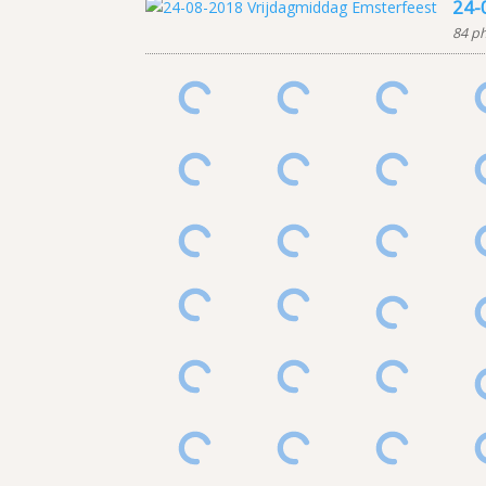
24-
84 p