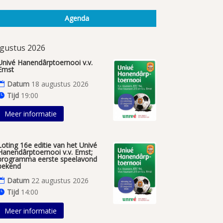
Agenda
gustus 2026
Univé Hanendârptoernooi v.v.
Emst
Datum
18 augustus 2026
Tijd
19:00
Meer informatie
Loting 16e editie van het Univé
Hanendârptoernooi v.v. Emst;
programma eerste speelavond
bekend
Datum
22 augustus 2026
Tijd
14:00
Meer informatie