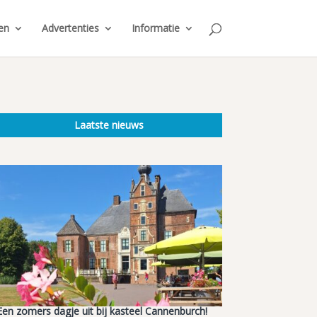
en
Advertenties
Informatie
Laatste nieuws
Een zomers dagje uit bij kasteel Cannenburch!