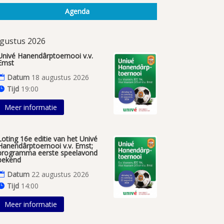
Agenda
gustus 2026
Univé Hanendârptoernooi v.v.
Emst
Datum
18 augustus 2026
Tijd
19:00
Meer informatie
Loting 16e editie van het Univé
Hanendârptoernooi v.v. Emst;
programma eerste speelavond
bekend
Datum
22 augustus 2026
Tijd
14:00
Meer informatie