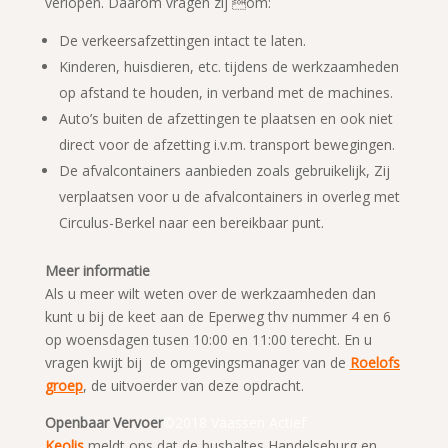
verlopen. Daarom vragen zij om:
De verkeersafzettingen intact te laten.
Kinderen, huisdieren, etc. tijdens de werkzaamheden
op afstand te houden, in verband met de machines.
Auto’s buiten de afzettingen te plaatsen en ook niet
direct voor de afzetting i.v.m. transport bewegingen.
De afvalcontainers aanbieden zoals gebruikelijk, Zij
verplaatsen voor u de afvalcontainers in overleg met
Circulus-Berkel naar een bereikbaar punt.
Meer informatie
Als u meer wilt weten over de werkzaamheden dan
kunt u bij de keet aan de Eperweg thv nummer 4 en 6
op woensdagen tusen 10:00 en 11:00 terecht. En u
vragen kwijt bij de omgevingsmanager van de
Roelofs
groep
, de uitvoerder van deze opdracht.
Openbaar Vervoer
©2018 Vaassen Actief
Keolis
meldt ons dat de bushaltes Handelseburg en