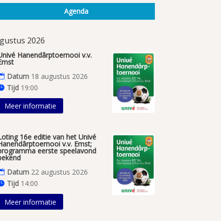
Agenda
gustus 2026
Univé Hanendârptoernooi v.v.
Emst
Datum
18 augustus 2026
Tijd
19:00
Meer informatie
Loting 16e editie van het Univé
Hanendârptoernooi v.v. Emst;
programma eerste speelavond
bekend
Datum
22 augustus 2026
Tijd
14:00
Meer informatie