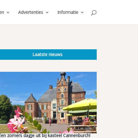
en
Advertenties
Informatie
Laatste nieuws
Een zomers dagje uit bij kasteel Cannenburch!