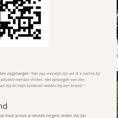
hebben opgehangen:
“Het zou vreselijk zijn als ik ’s nachts bij
 sleutels niet kan vinden. Het ophangen van een
van mij en mijn kinderen redden bij een brand.”
and
uit maar je kunt je sleutels nergens vinden. Wij zijn