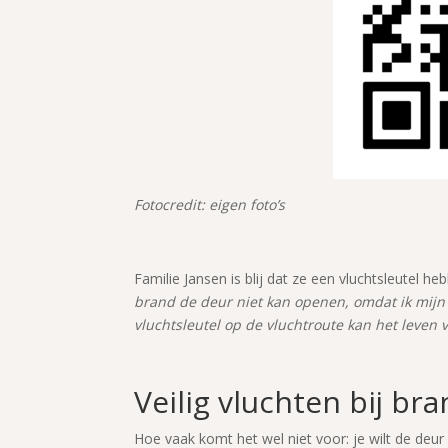
Fotocredit: eigen foto’s
Familie Jansen is blij dat ze een vluchtsleutel 
brand de deur niet kan openen, omdat ik mijn
vluchtsleutel op de vluchtroute kan het leven 
Veilig vluchten bij br
Hoe vaak komt het wel niet voor: je wilt de deur 