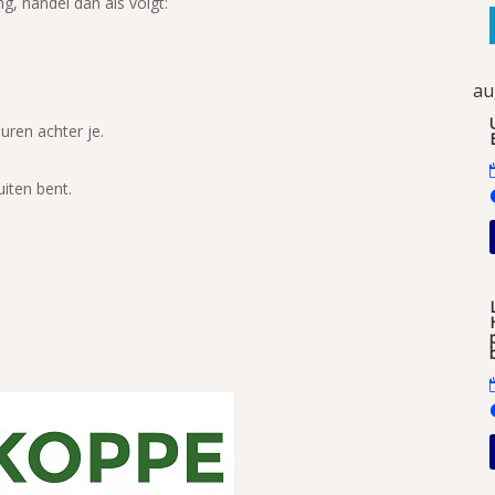
g, handel dan als volgt:
au
uren achter je.
uiten bent.