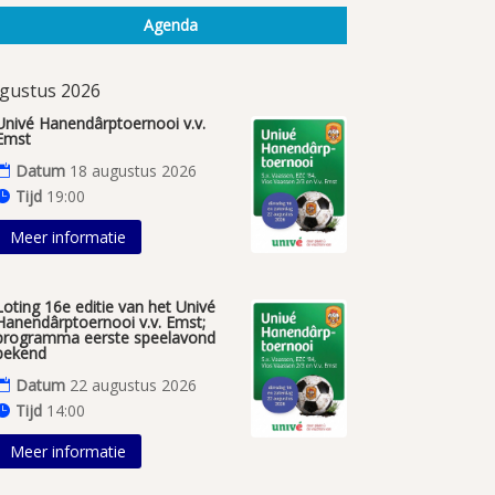
Agenda
gustus 2026
Univé Hanendârptoernooi v.v.
Emst
Datum
18 augustus 2026
Tijd
19:00
Meer informatie
Loting 16e editie van het Univé
Hanendârptoernooi v.v. Emst;
programma eerste speelavond
bekend
Datum
22 augustus 2026
Tijd
14:00
Meer informatie