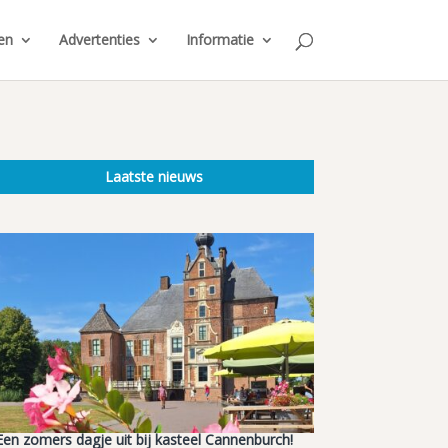
en
Advertenties
Informatie
Laatste nieuws
Een zomers dagje uit bij kasteel Cannenburch!