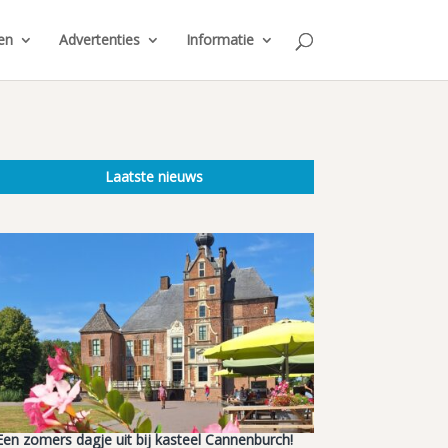
en
Advertenties
Informatie
Laatste nieuws
Een zomers dagje uit bij kasteel Cannenburch!