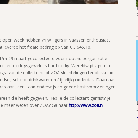
open week hebben vrijwilligers in Vaassen enthousiast
 leverde het fraaie bedrag op van € 3.645,10.
24 t/m 29 maart gecollecteerd voor noodhulporganisatie
r- en oorlogsgeweld is hard nodig. Wereldwijd zijn ruim
st van de collecte helpt ZOA vluchtelingen ter plekke, in
edsel, schoon drinkwater en (tijdelijk) onderdak. Daarnaast
 bestaan, denk aan onderwijs en goede basisvoorzieningen.
ereen die heeft gegeven. Heb je de collectant gemist? Je
l je meer weten over ZOA? Ga naar
http://www.zoa.nl