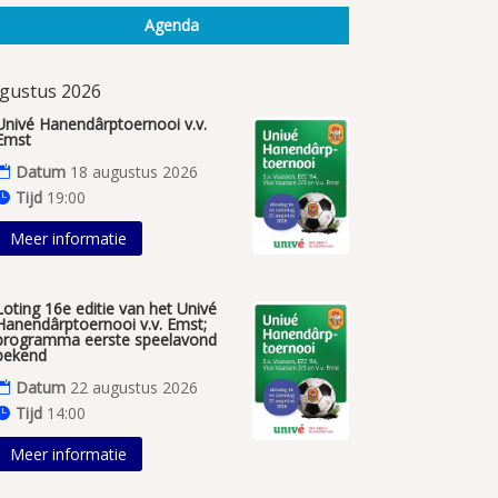
Agenda
gustus 2026
Univé Hanendârptoernooi v.v.
Emst
Datum
18 augustus 2026
Tijd
19:00
Meer informatie
Loting 16e editie van het Univé
Hanendârptoernooi v.v. Emst;
programma eerste speelavond
bekend
Datum
22 augustus 2026
Tijd
14:00
Meer informatie