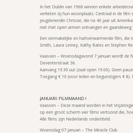
In het Dublin van 1968 winnen enkele arbeiders
verlieten zij hun woonplaats. Centraal in de fil
jeugdvriendin Chrissie, die na 40 jaar uit Ameri
niet met open armen ontvangen en gaandeweg w
Een vermakelijke en hartverwarmende film, die n
Smith, Laura Linney, Kathy Bates en Stephen Re
Vaassen – Woensdagavond 7 januari wordt de film
Deventerstraat 36.
Aanvang 19.30 uur (zaal open 19.00). Geen pauz
Toegang € 10 (voor leden en begunstigers € 8). 
JANUARI: FILMMAAND !
Vaassen – Deze maand worden in het Vrijzinnige
op een groot scherm vier films vertoond die, hoe
Alle films zijn Nederlands ondertiteld.
Woensdag 07 januari – The Miracle Club