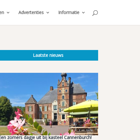
en
Advertenties
Informatie
Laatste nieuws
Een zomers dagje uit bij kasteel Cannenburch!