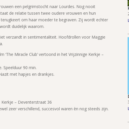
vrouwen een pelgrimstocht naar Lourdes. Nog nooit
m staat de relatie tussen twee oudere vrouwen en hun
ka terugkeert om haar moeder te begraven. Zij wordt echter
ordt duidelijk waarom.
iet verzandt in sentimentaliteit. Hoofdrollen voor Maggie
a.
 ‘The Miracle Club’ vertoond in het Vrijzinnige Kerkje –
e. Speelduur 90 min.
Nazit met hapjes en drankjes.
 Kerkje – Deventerstraat 36
wel zeer verschillend, succesvol waren èn nog steeds zijn.