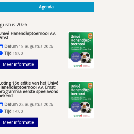
Agenda
gustus 2026
Univé Hanendârptoernooi v.v.
Emst
Datum
18 augustus 2026
Tijd
19:00
Meer informatie
Loting 16e editie van het Univé
Hanendârptoernooi v.v. Emst;
programma eerste speelavond
bekend
Datum
22 augustus 2026
Tijd
14:00
Meer informatie