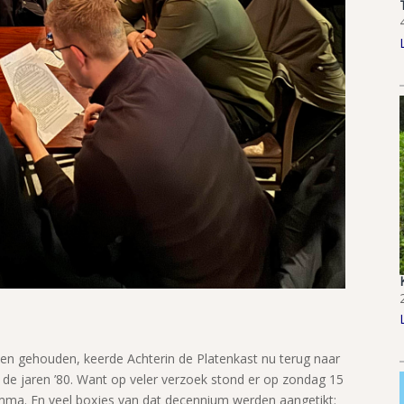
ben gehouden, keerde Achterin de Platenkast nu terug naar
t de jaren ’80. Want op veler verzoek stond er op zondag 15
ma. En veel boxjes van dat decennium werden aangetikt: