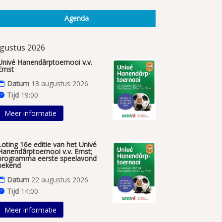
Agenda
gustus 2026
Univé Hanendârptoernooi v.v.
Emst
Datum
18 augustus 2026
Tijd
19:00
Meer informatie
Loting 16e editie van het Univé
Hanendârptoernooi v.v. Emst;
programma eerste speelavond
bekend
Datum
22 augustus 2026
Tijd
14:00
Meer informatie