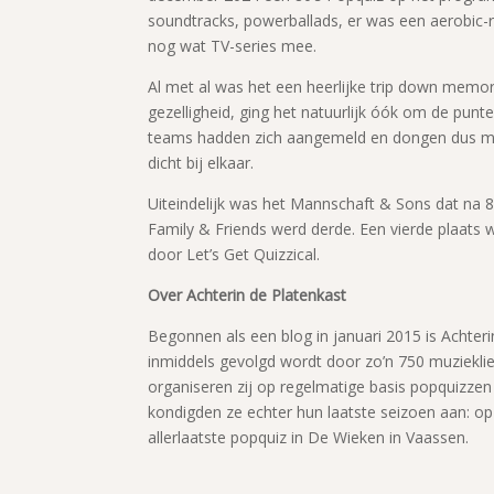
soundtracks, powerballads, er was een aerobic
nog wat TV-series mee.
Al met al was het een heerlijke trip down memor
gezelligheid, ging het natuurlijk óók om de punt
teams hadden zich aangemeld en dongen dus me
dicht bij elkaar.
Uiteindelijk was het Mannschaft & Sons dat na 
Family & Friends werd derde. Een vierde plaats
door Let’s Get Quizzical.
Over Achterin de Platenkast
Begonnen als een blog in januari 2015 is Achter
inmiddels gevolgd wordt door zo’n 750 muziekli
organiseren zij op regelmatige basis popquizzen
kondigden ze echter hun laatste seizoen aan: o
allerlaatste popquiz in De Wieken in Vaassen.