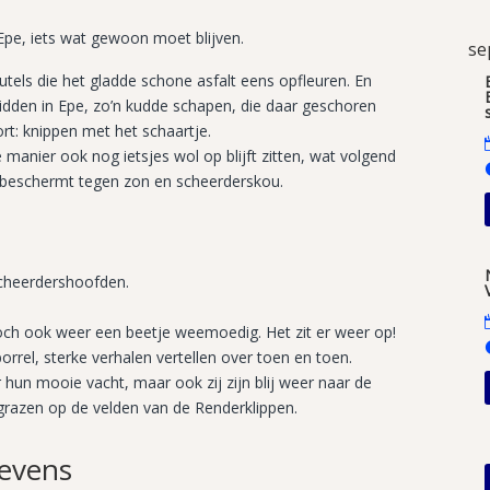
r Epe, iets wat gewoon moet blijven.
se
tels die het gladde schone asfalt eens opfleuren. En
midden in Epe, zo’n kudde schapen, die daar geschoren
ort: knippen met het schaartje.
manier ook nog ietsjes wol op blijft zitten, wat volgend
og beschermt tegen zon en scheerderskou.
scheerdershoofden.
r toch ook weer een beetje weemoedig. Het zit er weer op!
rrel, sterke verhalen vertellen over toen en toen.
 hun mooie vacht, maar ook zij zijn blij weer naar de
grazen op de velden van de Renderklippen.
evens