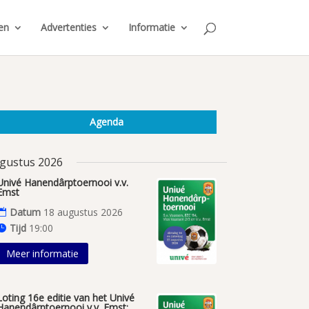
en
Advertenties
Informatie
Agenda
gustus 2026
Univé Hanendârptoernooi v.v.
Emst
Datum
18 augustus 2026
Tijd
19:00
Meer informatie
Loting 16e editie van het Univé
Hanendârptoernooi v.v. Emst;