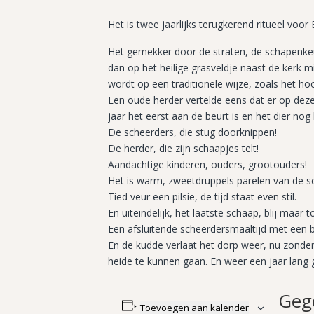
Het is twee jaarlijks terugkerend ritueel voo
Het gemekker door de straten, de schapenkeu
dan op het heilige grasveldje naast de kerk 
wordt op een traditionele wijze, zoals het ho
Een oude herder vertelde eens dat er op deze 
jaar het eerst aan de beurt is en het dier n
De scheerders, die stug doorknippen!
De herder, die zijn schaapjes telt!
Aandachtige kinderen, ouders, grootouders!
Het is warm, zweetdruppels parelen van de 
Tied veur een pilsie, de tijd staat even stil.
En uiteindelijk, het laatste schaap, blij maa
Een afsluitende scheerdersmaaltijd met een bo
En de kudde verlaat het dorp weer, nu zonder
heide te kunnen gaan. En weer een jaar lang 
Geg
Toevoegen aan kalender