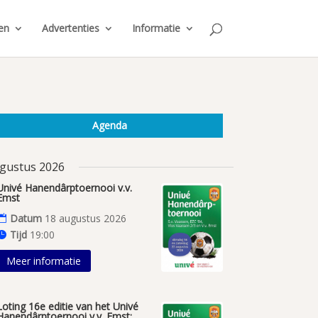
en
Advertenties
Informatie
Agenda
gustus 2026
Univé Hanendârptoernooi v.v.
Emst
Datum
18 augustus 2026
Tijd
19:00
Meer informatie
Loting 16e editie van het Univé
Hanendârptoernooi v.v. Emst;