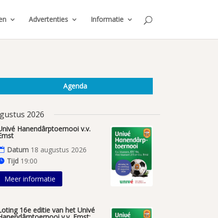
en
Advertenties
Informatie
Agenda
gustus 2026
Univé Hanendârptoernooi v.v.
Emst
Datum
18 augustus 2026
Tijd
19:00
Meer informatie
Loting 16e editie van het Univé
Hanendârptoernooi v.v. Emst;