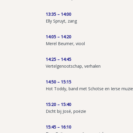
13:35 – 14:00
Elly Spruyt, zang
14:05 – 14:20
Merel Beumer, viool
14:25 – 14:45
Vertelgenootschap, verhalen
14:50 – 15:15
Hot Toddy, band met Schotse en Ierse muzi
15:20 – 15:40
Dicht bij José, poëzie
15:45 – 16:10