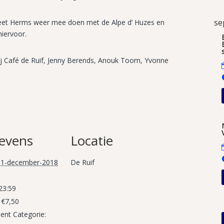
se
eet Herms weer mee doen met de Alpe d’ Huzes en
hiervoor.
ij Café de Ruif, Jenny Berends, Anouk Toorn, Yvonne
evens
Locatie
1-december-2018
De Ruif
 23:59
€7,50
nt Categorie: