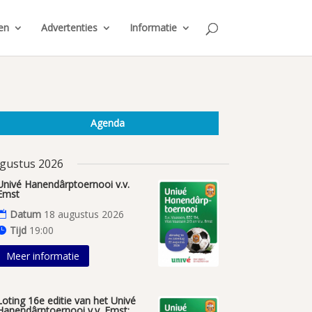
en
Advertenties
Informatie
Agenda
gustus 2026
Univé Hanendârptoernooi v.v.
Emst
Datum
18 augustus 2026
Tijd
19:00
Meer informatie
Loting 16e editie van het Univé
Hanendârptoernooi v.v. Emst;