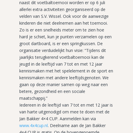
naast dit voetbaltoernooi worden er op 6 juli
allerlei extra activiteiten georganiseerd op de
velden van S.V. Wissel. Ook voor de aanwezige
kinderen die niet deelnemen aan het toernooi.
Zo is er een snelheids meter om te zien hoe
hard je schiet, kun je punten verzamelen op een
groot dartboard, is er een springkussen. De
organisatie verduidelijkt hun visie: “Tijdens dit
jaarlijks terugkerend voetbaltoernooi kan de
jeugd in de leeftijd van 7 tot en met 12 jaar
kennismaken met het spelelement in de sport en
kennismaken met andere leeftijdsgenoten. We
gaan op deze manier samen op weg naar een
betere, gezondheid en een sociale
maatschappij.”
Iedereen in de leeftijd van 7 tot en met 12 jaar is
van harte uitgenodigd om mee te doen met de
Jan Bakker 4×4 CUP. Aanmelden kan via
www.4x4cup.nl
. Deelname aan de Jan Bakker
4×4 CUP is gratis. Op de bovengenoemde