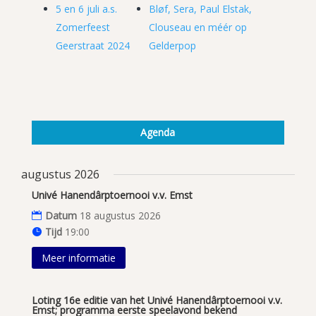
5 en 6 juli a.s.
Bløf, Sera, Paul Elstak,
Zomerfeest
Clouseau en méér op
Geerstraat 2024
Gelderpop
Agenda
augustus 2026
Univé Hanendârptoernooi v.v. Emst
Datum
18 augustus 2026
Tijd
19:00
Meer informatie
Loting 16e editie van het Univé Hanendârptoernooi v.v.
Emst; programma eerste speelavond bekend