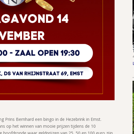
g Prins Bernhard een bingo in de Hezebrink in Emst.
s op het winnen van mooie prijzen tijdens de 10
 hoofdronde waar geldprijzen van 25, 50 en 100 euro zijn