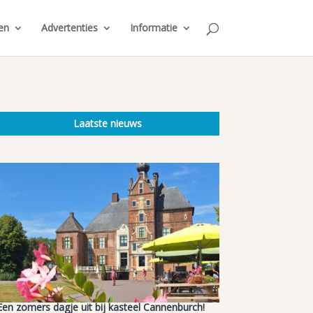
en
Advertenties
Informatie
Laatste nieuws
Een zomers dagje uit bij kasteel Cannenburch!