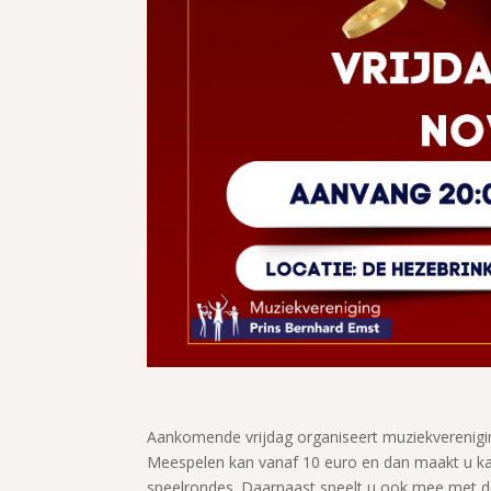
Aankomende vrijdag organiseert muziekverenigin
Meespelen kan vanaf 10 euro en dan maakt u kan
speelrondes. Daarnaast speelt u ook mee met de