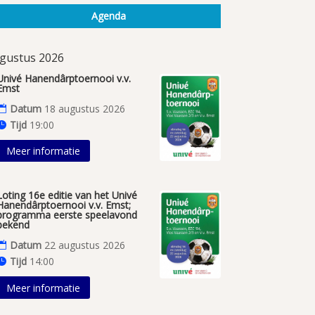
Agenda
gustus 2026
Univé Hanendârptoernooi v.v.
Emst
Datum
18 augustus 2026
Tijd
19:00
Meer informatie
Loting 16e editie van het Univé
Hanendârptoernooi v.v. Emst;
programma eerste speelavond
bekend
Datum
22 augustus 2026
Tijd
14:00
Meer informatie