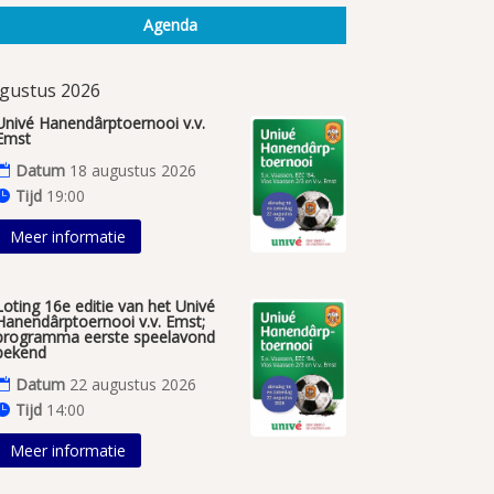
Agenda
gustus 2026
Univé Hanendârptoernooi v.v.
Emst
Datum
18 augustus 2026
Tijd
19:00
Meer informatie
Loting 16e editie van het Univé
Hanendârptoernooi v.v. Emst;
programma eerste speelavond
bekend
Datum
22 augustus 2026
Tijd
14:00
Meer informatie