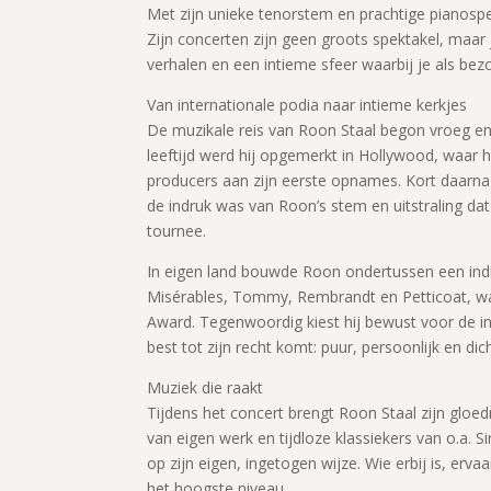
Met zijn unieke tenorstem en prachtige pianospel
Zijn concerten zijn geen groots spektakel, maar ju
verhalen en een intieme sfeer waarbij je als be
Van internationale podia naar intieme kerkjes
De muzikale reis van Roon Staal begon vroeg en
leeftijd werd hij opgemerkt in Hollywood, waar
producers aan zijn eerste opnames. Kort daarna
de indruk was van Roon’s stem en uitstraling dat
tournee.
In eigen land bouwde Roon ondertussen een ind
Misérables, Tommy, Rembrandt en Petticoat, wa
Award. Tegenwoordig kiest hij bewust voor de int
best tot zijn recht komt: puur, persoonlijk en dich
Muziek die raakt
Tijdens het concert brengt Roon Staal zijn gloe
van eigen werk en tijdloze klassiekers van o.a. 
op zijn eigen, ingetogen wijze. Wie erbij is, erva
het hoogste niveau.