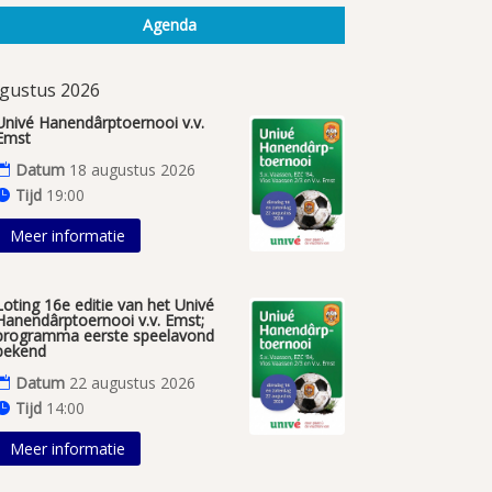
Agenda
gustus 2026
Univé Hanendârptoernooi v.v.
Emst
Datum
18 augustus 2026
Tijd
19:00
Meer informatie
Loting 16e editie van het Univé
Hanendârptoernooi v.v. Emst;
programma eerste speelavond
bekend
Datum
22 augustus 2026
Tijd
14:00
Meer informatie