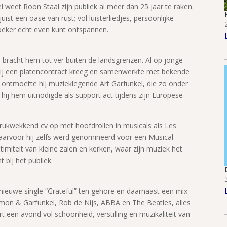
 weet Roon Staal zijn publiek al meer dan 25 jaar te raken.
ist een oase van rust; vol luisterliedjes, persoonlijke
zoeker echt even kunt ontspannen.
 bracht hem tot ver buiten de landsgrenzen. Al op jonge
 hij een platencontract kreeg en samenwerkte met bekende
 ontmoette hij muzieklegende Art Garfunkel, die zo onder
 hij hem uitnodigde als support act tijdens zijn Europese
rukwekkend cv op met hoofdrollen in musicals als Les
arvoor hij zelfs werd genomineerd voor een Musical
imiteit van kleine zalen en kerken, waar zijn muziek het
t bij het publiek.
dnieuwe single “Grateful” ten gehore en daarnaast een mix
Simon & Garfunkel, Rob de Nijs, ABBA en The Beatles, alles
art een avond vol schoonheid, verstilling en muzikaliteit van