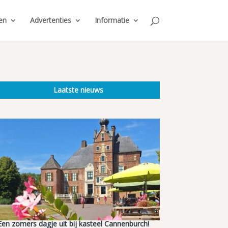
en
Advertenties
Informatie
Laatste nieuws
Een zomers dagje uit bij kasteel Cannenburch!