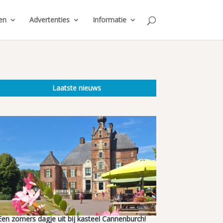
en
Advertenties
Informatie
Laatste nieuws
Een zomers dagje uit bij kasteel Cannenburch!