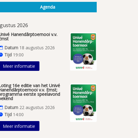
Agenda
gustus 2026
Univé Hanendârptoernooi v.v.
Emst
Datum
18 augustus 2026
Tijd
19:00
Meer informatie
Loting 16e editie van het Univé
Hanendârptoernooi v.v. Emst;
programma eerste speelavond
bekend
Datum
22 augustus 2026
Tijd
14:00
Meer informatie