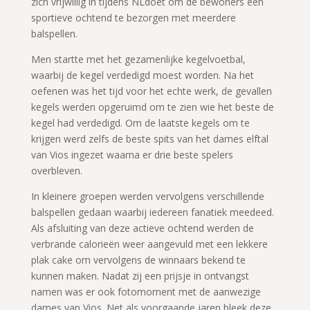
zich vrijwillig in tijdens NLdoet om de bewoners een
sportieve ochtend te bezorgen met meerdere
balspellen.
Men startte met het gezamenlijke kegelvoetbal,
waarbij de kegel verdedigd moest worden. Na het
oefenen was het tijd voor het echte werk, de gevallen
kegels werden opgeruimd om te zien wie het beste de
kegel had verdedigd. Om de laatste kegels om te
krijgen werd zelfs de beste spits van het dames elftal
van Vios ingezet waarna er drie beste spelers
overbleven.
In kleinere groepen werden vervolgens verschillende
balspellen gedaan waarbij iedereen fanatiek meedeed.
Als afsluiting van deze actieve ochtend werden de
verbrande calorieën weer aangevuld met een lekkere
plak cake om vervolgens de winnaars bekend te
kunnen maken. Nadat zij een prijsje in ontvangst
namen was er ook fotomoment met de aanwezige
dames van Vios. Net als voorgaande jaren bleek deze