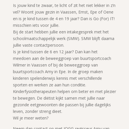
Is jouw kind te zwaar, te licht of zit het niet lekker in z’n
vel? Woont jouw gezin in Vaassen, Emst, Epe of Oene
en is je kind tussen de 4 en 19 jaar? Dan is Go (For) IT!
misschien iets voor jullie.
Bij de start hebben jullie een intakegesprek met het
schoolmaatschappelijk werk (SMW). SMW blijft daarna
jullie vaste contactpersoon.
Is je kind tussen de 6 en 12 jaar? Dan kan het
meedoen aan de beweeggroep van buurtsportcoach
Wilmer in Vaassen of bij de beweeggroep van
buurtsportcoach Amy in Epe. In de groep maken
kinderen spelenderwijs kennis met verschillende
sporten en werken ze aan hun conditie.
Kinderfysiotherapeuten helpen om beter en met plezier
te bewegen. De diëtist kijkt samen met jullie naar
gezonde eetgewoonten die passen bij jullie dagelijks
leven, zonder streng dieet.
Wil je meer weten?
Neem dan contact op met JOGG-regisseur Amy van