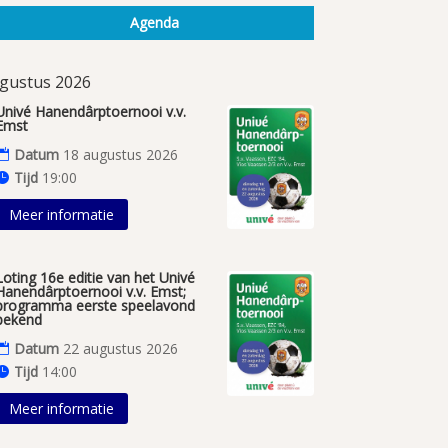
Agenda
gustus 2026
Univé Hanendârptoernooi v.v.
Emst
Datum
18 augustus 2026
Tijd
19:00
Meer informatie
Loting 16e editie van het Univé
Hanendârptoernooi v.v. Emst;
programma eerste speelavond
bekend
Datum
22 augustus 2026
Tijd
14:00
Meer informatie