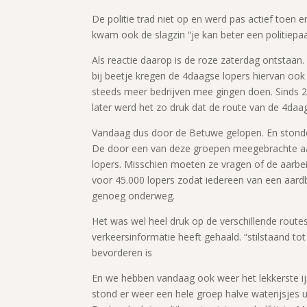
De politie trad niet op en werd pas actief toen e
kwam ook de slagzin “je kan beter een politiepa
Als reactie daarop is de roze zaterdag ontstaan.
bij beetje kregen de 4daagse lopers hiervan ook
steeds meer bedrijven mee gingen doen. Sinds 
later werd het zo druk dat de route van de 4da
Vandaag dus door de Betuwe gelopen. En stonde
De door een van deze groepen meegebrachte aa
lopers. Misschien moeten ze vragen of de aarbe
voor 45.000 lopers zodat iedereen van een aardb
genoeg onderweg.
Het was wel heel druk op de verschillende route
verkeersinformatie heeft gehaald. “stilstaand t
bevorderen is
En we hebben vandaag ook weer het lekkerste ij
stond er weer een hele groep halve waterijsjes ui