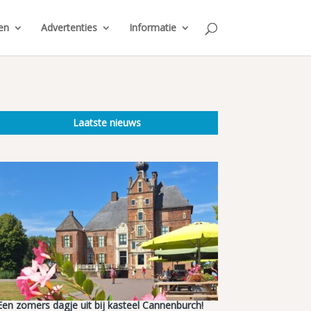
en
Advertenties
Informatie
Laatste nieuws
Een zomers dagje uit bij kasteel Cannenburch!