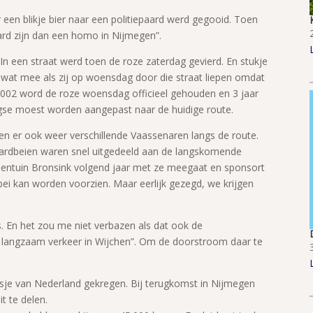
r een blikje bier naar een politiepaard werd gegooid. Toen
ard zijn dan een homo in Nijmegen”.
 In een straat werd toen de roze zaterdag gevierd. En stukje
 wat mee als zij op woensdag door die straat liepen omdat
2002 word de roze woensdag officieel gehouden en 3 jaar
agse moest worden aangepast naar de huidige route.
n er ook weer verschillende Vaassenaren langs de route.
rdbeien waren snel uitgedeeld aan de langskomende
ientuin Bronsink volgend jaar met ze meegaat en sponsort
ei kan worden voorzien. Maar eerlijk gezegd, we krijgen
s. En het zou me niet verbazen als dat ook de
ot langzaam verkeer in Wijchen”. Om de doorstroom daar te
sje van Nederland gekregen. Bij terugkomst in Nijmegen
t te delen.