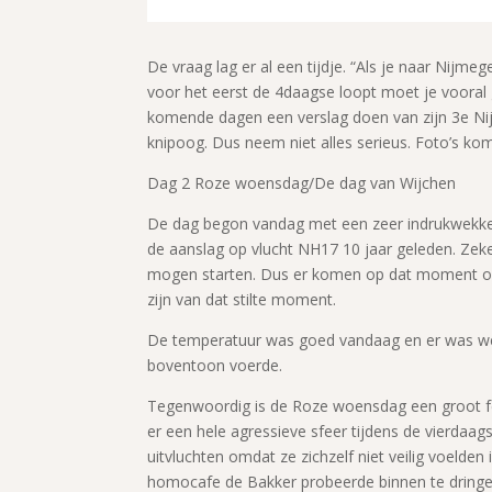
De vraag lag er al een tijdje. “Als je naar Nijme
voor het eerst de 4daagse loopt moet je voora
komende dagen een verslag doen van zijn 3e Ni
knipoog. Dus neem niet alles serieus. Foto’s kome
Dag 2 Roze woensdag/De dag van Wijchen
De dag begon vandag met een zeer indrukwekke
de aanslag op vlucht NH17 10 jaar geleden. Zeke
mogen starten. Dus er komen op dat moment ook 
zijn van dat stilte moment.
De temperatuur was goed vandaag en er was we
boventoon voerde.
Tegenwoordig is de Roze woensdag een groot fees
er een hele agressieve sfeer tijdens de vierdaag
uitvluchten omdat ze zichzelf niet veilig voelden
homocafe de Bakker probeerde binnen te dringe