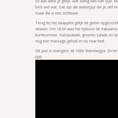
En dan denk je gelijk, wat zuinig een half ijsje.
best wel wat. Dat zijn die waterijsje die je zelf m
maar die is niet zichtbaar.
Terug bij mij slaapplek gelijk de gieter opgezoch
relaxen. Om 18:00 was het tijdvoor de Italiaan
komkommer. Pastasalade, groente salade en lasa
nog een massage gehad en nu naar bed.
Dit jaar is overigens de 106e 4vierdaagse. En ter 
tijd)