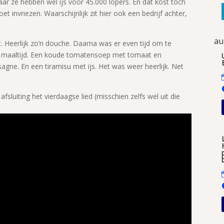
 Maar ze hebben wel ijs voor 45.000 lopers. En dat kost toch
oet invriezen. Waarschijnlijk zit hier ook een bedrijf achter,
au
t. Heerlijk zo’n douche. Daarna was er even tijd om te
se maaltijd. Een koude tomatensoep met tomaat en
gne. En een tiramisu met ijs. Het was weer heerlijk. Net
afsluiting het vierdaagse lied (misschien zelfs wel uit die