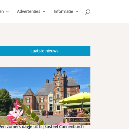
en
Advertenties
Informatie
Laatste nieuws
Een zomers dagje uit bij kasteel Cannenburch!